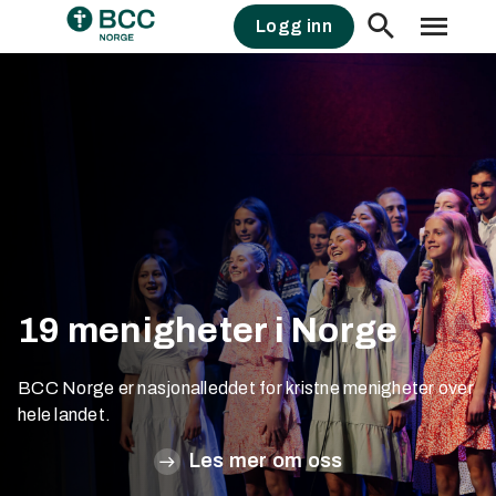
Skip
Logg inn
to
content
19 menigheter i Norge
BCC Norge er nasjonalleddet for kristne menigheter over
hele landet.
Les mer om oss