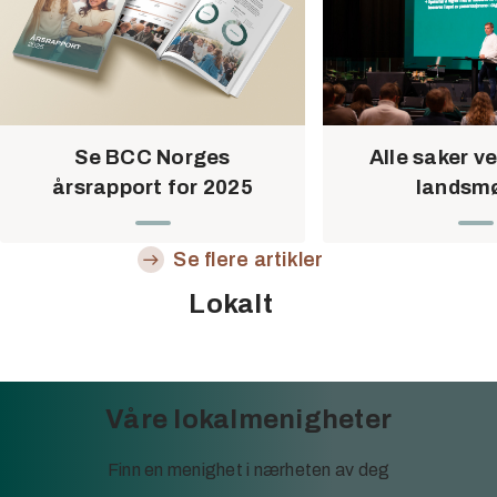
Se BCC Norges
Alle saker v
årsrapport for 2025
landsm
Se flere artikler
Lokalt
Våre lokalmenigheter
Finn en menighet i nærheten av deg