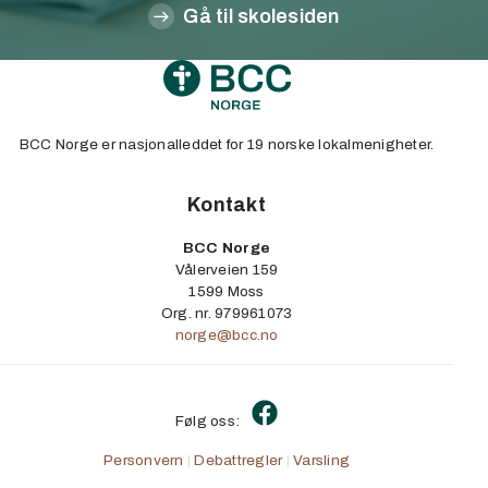
Gå til skolesiden
BCC Norge er nasjonalleddet for 19 norske lokalmenigheter.
Kontakt
BCC Norge
Vålerveien 159
1599 Moss
Org. nr. 979961073
norge@
bcc
.no
Følg oss:
Personvern
|
Debattregler
|
Varsling