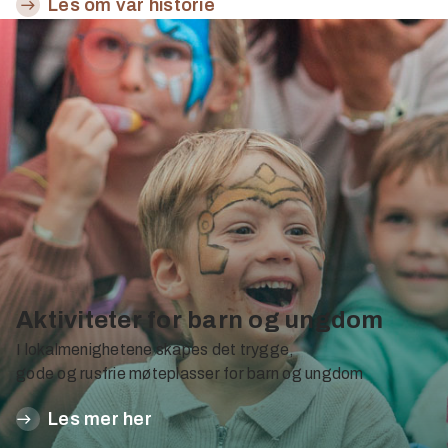
Les om vår historie
Aktiviteter for barn og ungdom
I lokalmenighetene skapes det trygge,
gode og rusfrie møteplasser for barn og ungdom
Les mer her