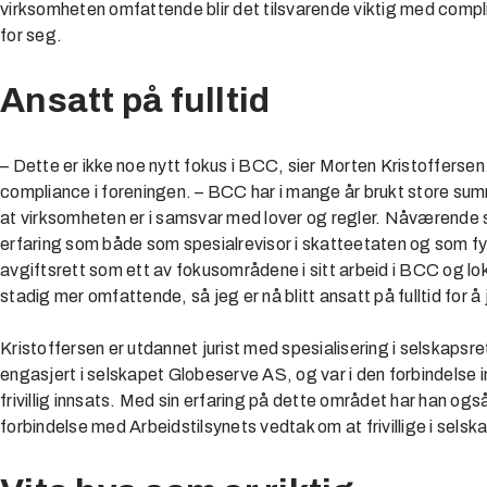
virksomheten omfattende blir det tilsvarende viktig med complia
for seg.
Ansatt på fulltid
– Dette er ikke noe nytt fokus i BCC, sier Morten Kristoffersen
compliance i foreningen. – BCC har i mange år brukt store summ
at virksomheten er i samsvar med lover og regler. Nåværende 
erfaring som både som spesialrevisor i skatteetaten og som fy
avgiftsrett som ett av fokusområdene i sitt arbeid i BCC og lok
stadig mer omfattende, så jeg er nå blitt ansatt på fulltid for 
Kristoffersen er utdannet jurist med spesialisering i selskapsre
engasjert i selskapet Globeserve AS, og var i den forbindelse inv
frivillig innsats. Med sin erfaring på dette området har han og
forbindelse med Arbeidstilsynets vedtak om at frivillige i selsk