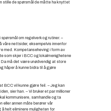
 stille de spørsmål de måtte ha knyttet
 spørsmål om regelverk og rutiner. –
på våre nettsider, eksempelvis innenfor
dere med. Kompetanseheving i form av
este som skjer i BCC og lokalmenighetene
tid. Da må det være unødvendig at store
g håper å kunne bidra til å gjøre
at BCC vil kunne gjøre feil. – Jeg kan
iden, sier han. – Vi bruker et par millioner
 skal kommunisere, samhandle og ta
en eller annen måte berører vår
ig å helt eliminere muligheten for