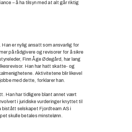
nce – å ha tilsyn med at alt går riktig
. Han er nylig ansatt som ansvarlig for
er på rådgivere og revisorer for å sikre
styreleder, Finn Åge Ødegård, har lang
lkesrevisor. Han har hatt skatte- og
almenighetene. Aktivitetene blir likevel
å jobbe med dette, forklarer han.
tt. Han har tidligere blant annet vært
olvert i juridiske vurderinger knyttet til
så bistått selskapet Fjordteam AS i
apet skulle betales minstelønn.