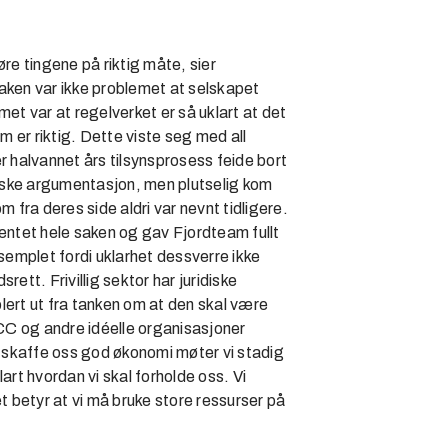
øre tingene på riktig måte, sier
aken var ikke problemet at selskapet
lemet var at regelverket er så uklart at det
om er riktig. Dette viste seg med all
r halvannet års tilsynsprosess feide bort
idiske argumentasjon, men plutselig kom
fra deres side aldri var nevnt tidligere.
ntet hele saken og gav Fjordteam fullt
emplet fordi uklarhet dessverre ikke
rett. Frivillig sektor har juridiske
lert ut fra tanken om at den skal være
C og andre idéelle organisasjoner
 å skaffe oss god økonomi møter vi stadig
lart hvordan vi skal forholde oss. Vi
et betyr at vi må bruke store ressurser på