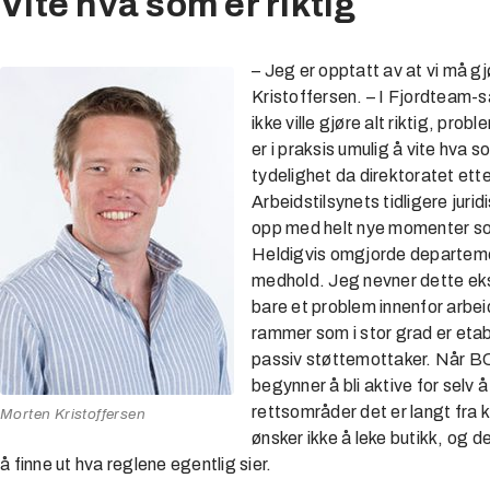
Vite hva som er riktig
– Jeg er opptatt av at vi må gj
Kristoffersen. – I Fjordteam-s
ikke ville gjøre alt riktig, prob
er i praksis umulig å vite hva s
tydelighet da direktoratet ette
Arbeidstilsynets tidligere jur
opp med helt nye momenter som 
Heldigvis omgjorde departeme
medhold. Jeg nevner dette eks
bare et problem innenfor arbeids
rammer som i stor grad er etab
passiv støttemottaker. Når BC
begynner å bli aktive for selv
rettsområder det er langt fra k
Morten Kristoffersen
ønsker ikke å leke butikk, og d
å finne ut hva reglene egentlig sier.