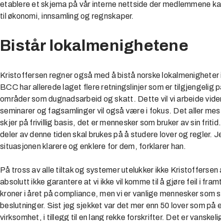
etablere et skjema på vår interne nettside der medlemmene kan
til økonomi, innsamling og regnskaper.
Bistår lokalmenighetene
Kristoffersen regner også med å bistå norske lokalmenigheter i
BCC har allerede laget flere retningslinjer som er tilgjengelig 
områder som dugnadsarbeid og skatt. Dette vil vi arbeide vi
seminarer og fagsamlinger vil også være i fokus. Det aller m
skjer på frivillig basis, det er mennesker som bruker av sin fri
deler av denne tiden skal brukes på å studere lover og regler. Je
situasjonen klarere og enklere for dem, forklarer han.
På tross av alle tiltak og systemer utelukker ikke Kristoffersen 
absolutt ikke garantere at vi ikke vil komme til å gjøre feil i framt
kroner i året på compliance, men vi er vanlige mennesker som
beslutninger. Sist jeg sjekket var det mer enn 50 lover som på 
virksomhet, i tillegg til en lang rekke forskrifter. Det er vanskel