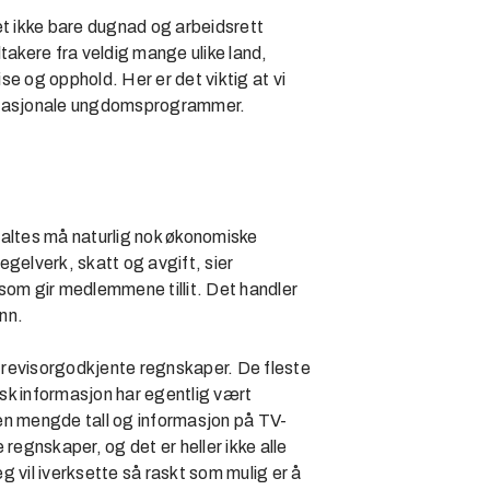
det ikke bare dugnad og arbeidsrett
takere fra veldig mange ulike land,
ise og opphold. Her er det viktig at vi
ernasjonale ungdomsprogrammer.
altes må naturlig nok økonomiske
regelverk, skatt og avgift, sier
som gir medlemmene tillit. Det handler
nn.
m revisorgodkjente regnskaper. De fleste
sk informasjon har egentlig vært
å en mengde tall og informasjon på TV-
regnskaper, og det er heller ikke alle
eg vil iverksette så raskt som mulig er å