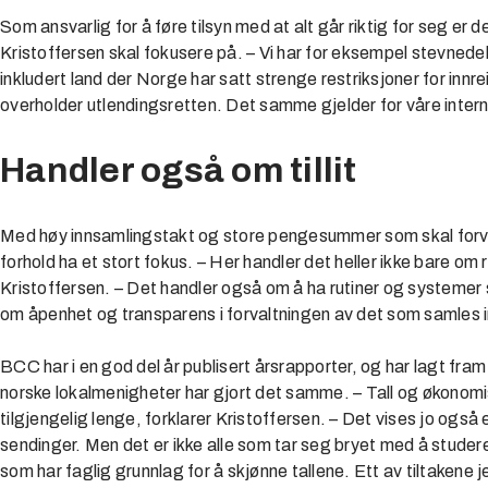
Som ansvarlig for å føre tilsyn med at alt går riktig for seg er 
Kristoffersen skal fokusere på. – Vi har for eksempel stevnedel
inkludert land der Norge har satt strenge restriksjoner for innre
overholder utlendingsretten. Det samme gjelder for våre int
Handler også om tillit
Med høy innsamlingstakt og store pengesummer som skal forv
forhold ha et stort fokus. – Her handler det heller ikke bare om 
Kristoffersen. – Det handler også om å ha rutiner og systemer 
om åpenhet og transparens i forvaltningen av det som samles i
BCC har i en god del år publisert årsrapporter, og har lagt fra
norske lokalmenigheter har gjort det samme. – Tall og økonomi
tilgjengelig lenge, forklarer Kristoffersen. – Det vises jo ogs
sendinger. Men det er ikke alle som tar seg bryet med å studere 
som har faglig grunnlag for å skjønne tallene. Ett av tiltakene j