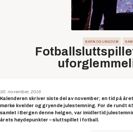
BARN OG UNGDOM
SAM
Fotballsluttspill
uforglemmeli
30. november, 2016
Kalenderen skriver siste del av november; en tid på åre
mørke kvelder og gryende julestemning. For de rundt 4
samlet i Bergen denne helgen, var imidlertid julestemning
årets høydepunkter – sluttspillet i fotball
.