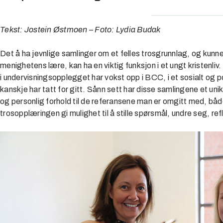
Tekst: Jostein Østmoen
–
Foto: Lydia Budak
Det å ha jevnlige samlinger om et felles trosgrunnlag, og kunne
menighetens lære, kan ha en viktig funksjon i et ungt kristenli
i undervisningsopplegget har vokst opp i BCC, i et sosialt og p
kanskje har tatt for gitt. Sånn sett har disse samlingene et unik
og personlig forhold til de referansene man er omgitt med, både
trosopplæringen gi mulighet til å stille spørsmål, undre seg, re