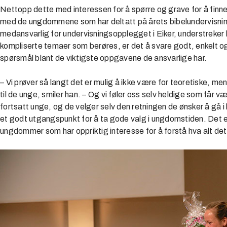
Nettopp dette med interessen for å spørre og grave for å finne 
med de ungdommene som har deltatt på årets bibelundervisning
medansvarlig for undervisningsopplegget i Eiker, understreker 
kompliserte temaer som berøres, er det å svare godt, enkelt o
spørsmål blant de viktigste oppgavene de ansvarlige har.
– Vi prøver så langt det er mulig å ikke være for teoretiske, men
til de unge, smiler han. – Og vi føler oss selv heldige som får 
fortsatt unge, og de velger selv den retningen de ønsker å gå i l
et godt utgangspunkt for å ta gode valg i ungdomstiden. Det e
ungdommer som har oppriktig interesse for å forstå hva alt de