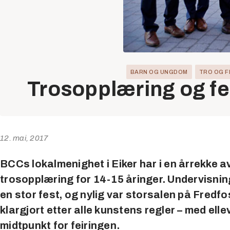
BARN OG UNGDOM
TRO OG F
Trosopplæring og fe
12. mai, 2017
BCCs lokalmenighet i Eiker har i en årrekke a
trosopplæring for 14-15 åringer. Undervisnin
en stor fest, og nylig var storsalen på Fredf
klargjort etter alle kunstens regler – med ell
midtpunkt for feiringen.