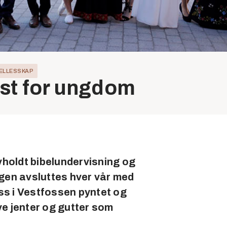
ELLESSKAP
st for ungdom
vholdt bibelundervisning og
gen avsluttes hver vår med
oss i Vestfossen pyntet og
eve jenter og gutter som