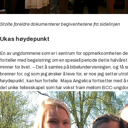
Stolte foreldre dokumenterer begivenhetene fra sidelinjen
Ukas høydepunkt
En av ungdommene som er i sentrum for oppmerksomheten den
forteller med begeistring om en spesiell periode dette halvåret
minner for livet. – Det å samles på bibelundervisningen, og f
brenner for, og som jeg ønsker å leve for, er noe jeg setter utro
høydepunkt, kan hun fortelle. Maya Angelica fortsetter med 
det unike fellesskapet som har vokst fram mellom BCC-ungd