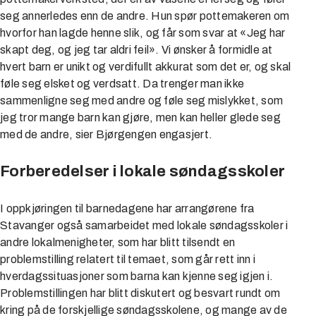
seg annerledes enn de andre. Hun spør pottemakeren om
hvorfor han lagde henne slik, og får som svar at «Jeg har
skapt deg, og jeg tar aldri feil». Vi ønsker å formidle at
hvert barn er unikt og verdifullt akkurat som det er, og skal
føle seg elsket og verdsatt. Da trenger man ikke
sammenligne seg med andre og føle seg mislykket, som
jeg tror mange barn kan gjøre, men kan heller glede seg
med de andre, sier Bjørgengen engasjert.
Forberedelser i lokale søndagsskoler
I oppkjøringen til barnedagene har arrangørene fra
Stavanger også samarbeidet med lokale søndagsskoler i
andre lokalmenigheter, som har blitt tilsendt en
problemstilling relatert til temaet, som går rett inn i
hverdagssituasjoner som barna kan kjenne seg igjen i.
Problemstillingen har blitt diskutert og besvart rundt om
kring på de forskjellige søndagsskolene, og mange av de