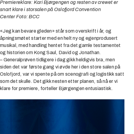
Premiereklare: Kari Bjørgengen og resten av crewet er
snart klare i storsalen på Oslofjord Convention
Center Foto: BCC
«Jeg kan bevare gleden» står som overskrift i år, og
åpningsmøtet starter med en helt ny og egenprodusert
musikal, med handling hentet fra det gamle testamentet
og historien om Kong Saul, David og Jonathan.
– Generalprøven tidligere i dag gikk heldigvis bra, men
siden det var første gang vi øvde her i den store salen på
Oslofjord, var vi spente på om scenografi og logistikk satt
som det skulle. Det gikk nesten etter planen, så nå er vi
klare for premiere, forteller Bjørgengen entusiastisk.