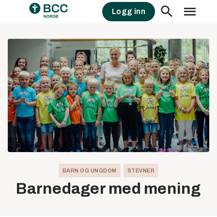
Skip
Logg inn
to
content
BARN OG UNGDOM
STEVNER
Barnedager med mening