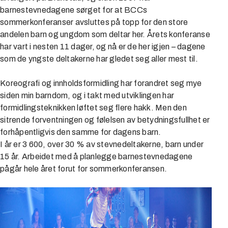
barnestevnedagene sørget for at BCCs
sommerkonferanser avsluttes på topp for den store
andelen barn og ungdom som deltar her. Årets konferanse
har vart i nesten 11 dager, og nå er de her igjen – dagene
som de yngste deltakerne har gledet seg aller mest til.
Koreografi og innholdsformidling har forandret seg mye
siden min barndom, og i takt med utviklingen har
formidlingsteknikken løftet seg flere hakk. Men den
sitrende forventningen og følelsen av betydningsfullhet er
forhåpentligvis den samme for dagens barn.
I år er 3 600, over 30 % av stevnedeltakerne, barn under
15 år. Arbeidet med å planlegge barnestevnedagene
pågår hele året forut for sommerkonferansen.