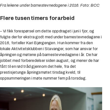
Fra lekene under barnestevnedagene i 2016. Foto: BCC
Flere tusen timers forarbeid
– Vi fikk forespørsel om dette oppdraget i juni i fjor, og
fulgte derfor ekstra godt med under barnestevnedagene i
2016, forteller Kari Bjørgengen. Hun kommer fra den
lokale Aktivitetsklubben i Stavanger, som har ansvar for
åpningen og møtene på barnestevnedagene i år. De har
jobbet med forberedelser siden august, og mener de har
fått til en rød tråd gjennom det hele, fra det
prestisjetunge åpningsmøtet tirsdag kveld, til
oppsummeringen i møte nummer fem på torsdag.