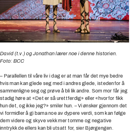
David (t.v.) og Jonathan lærer noe i denne historien.
Foto: BCC
– Parallellen til våre liv i dag er at man får det mye bedre
hvis man kan glede seg med i andres glede, istedenfor å
sammenligne seg og prøve å bli lik andre. Som mor får jeg
stadig høre at «Det er så urettferdig» eller «hvorfor fikk
hun det, og ikke jeg?» smiler hun. – Vi ønsker gjennom det
vi formidler å gi barna noe av dypere verdi, som kan følge
dem videre og skyve vekk mer tomme og negative
inntrykk de ellers kan bli utsatt for, sier Bjørgengen.