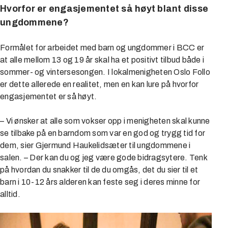
Hvorfor er engasjementet så høyt blant disse
ungdommene?
Formålet for arbeidet med barn og ungdommer i BCC er
at alle mellom 13 og 19 år skal ha et positivt tilbud både i
sommer- og vintersesongen. I lokalmenigheten Oslo Follo
er dette allerede en realitet, men en kan lure på hvorfor
engasjementet er så høyt.
– Vi ønsker at alle som vokser opp i menigheten skal kunne
se tilbake på en barndom som var en god og trygg tid for
dem, sier Gjermund Haukelidsæter til ungdommene i
salen. – Der kan du og jeg være gode bidragsytere. Tenk
på hvordan du snakker til de du omgås, det du sier til et
barn i 10-12 års alderen kan feste seg i deres minne for
alltid.