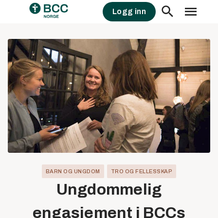
Skip
Logg inn
to
content
BARN OG UNGDOM
TRO OG FELLESSKAP
Ungdommelig
engasjement i BCCs