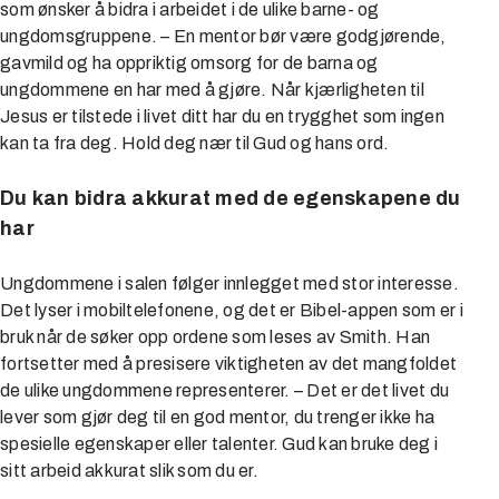
som ønsker å bidra i arbeidet i de ulike barne- og
ungdomsgruppene. – En mentor bør være godgjørende,
gavmild og ha oppriktig omsorg for de barna og
ungdommene en har med å gjøre. Når kjærligheten til
Jesus er tilstede i livet ditt har du en trygghet som ingen
kan ta fra deg. Hold deg nær til Gud og hans ord.
Du kan bidra akkurat med de egenskapene du
har
Ungdommene i salen følger innlegget med stor interesse.
Det lyser i mobiltelefonene, og det er Bibel-appen som er i
bruk når de søker opp ordene som leses av Smith. Han
fortsetter med å presisere viktigheten av det mangfoldet
de ulike ungdommene representerer. – Det er det livet du
lever som gjør deg til en god mentor, du trenger ikke ha
spesielle egenskaper eller talenter. Gud kan bruke deg i
sitt arbeid akkurat slik som du er.