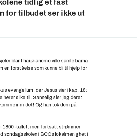
lene tidlig et fast
 for tilbudet ser ikke ut
eler blant haugianerne ville samle barna
en forståelse som kunne bli til hjelp for
us evangelium, der Jesus sier i kap. 18:
ører slike til. Sannelig sier jeg dere:
e komme inn i det! Og han tok dem på
n 1800-tallet, men fortsatt strømmer
ed søndagsskolen i BCCs lokalmenighet i