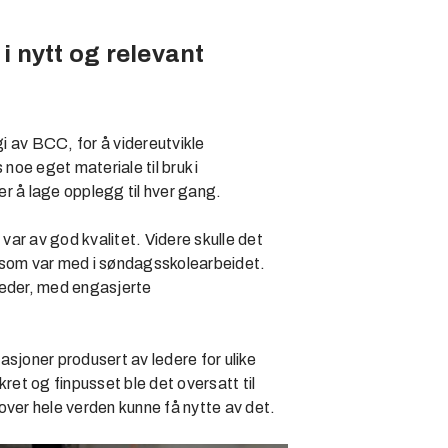
 nytt og relevant
i av BCC, for å videreutvikle
noe eget materiale til bruk i
r å lage opplegg til hver gang.
 var av god kvalitet. Videre skulle det
le som var med i søndagsskolearbeidet.
teder, med engasjerte
sjoner produsert av ledere for ulike
ret og finpusset ble det oversatt til
over hele verden kunne få nytte av det.