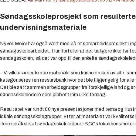
Søndagsskoleprosjekt som resulterte i
undervisningsmateriale
Nyvoll Meier har også vært med på et samarbeidsprosjekt i reg
søndagsskolearbeidet. Hun forteller at det tidligere ikke fantes 
søndagsskolen, så det var opp til den enkelte søndagsskolelede
– Vi ville utarbeide noe materiale som kunne brukes av alle, som
kategoriseres i en ressursbank hvor det ble tilgjengelig for al
Det ble satt sammen arbeidsgrupper fra forskjellige land og s
søndasskoleledere som jobbet frem ulike forslag.
Resultatet var rundt 80 nye presentasjoner med tema og illustra
lokale søndagsskolegrupper. Etter at materialet var kvalitetssik
flere språk slik at søndagsskoleledere i BCCs lokalmenigheter 