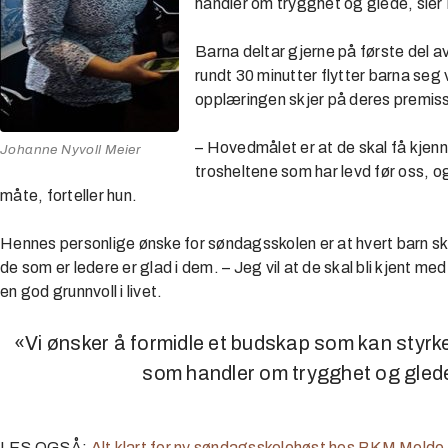
handler om trygghet og glede, sier 
Barna deltar gjerne på første del 
rundt 30 minutter flytter barna seg
opplæringen skjer på deres premiss
– Hovedmålet er at de skal få kjenn
Johanne Nyvoll Meier
trosheltene som har levd før oss, o
måte, forteller hun.
Hennes personlige ønske for søndagsskolen er at hvert barn ska
de som er ledere er glad i dem. – Jeg vil at de skal bli kjent me
en god grunnvoll i livet.
«Vi ønsker å formidle et budskap som kan styrk
som handler om trygghet og gled
LES OGSÅ:
Alt klart for ny søndagsskolehøst hos BKM Molde