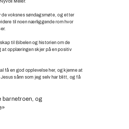
Nyvoll Meier.
av de voksnes søndagsmøte, og etter
 videre til noen nærliggende rom hvor
er.
skap til Bibelen og historien om de
g at opplæringen skjer på en positiv
l få en god opplevelse her, og kjenne at
d Jesus sånn som jeg selv har blitt, og få
e barnetroen, og
e»