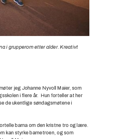
a i grupperom etter alder. Kreativt
g møter jeg Johanne Nyvoll Maier, som
kolen i flere år. Hun forteller at her
lse de ukentlige søndagsmøtene i
rtelle barna om den kristne tro og lære.
som kan styrke barnetroen, og som