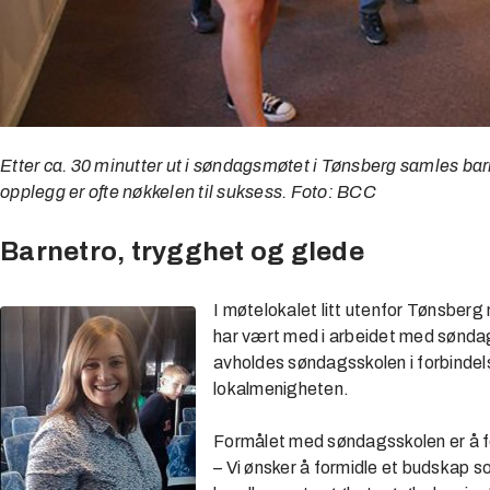
Etter ca. 30 minutter ut i søndagsmøtet i Tønsberg samles barn
opplegg er ofte nøkkelen til suksess. Foto: BCC
Barnetro, trygghet og glede
I møtelokalet litt utenfor Tønsber
har vært med i arbeidet med søndagss
avholdes søndagsskolen i forbinde
lokalmenigheten.
Formålet med søndagsskolen er å fo
– Vi ønsker å formidle et budskap 