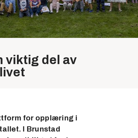
viktig del av
ivet
tform for opplæring i
allet. I Brunstad