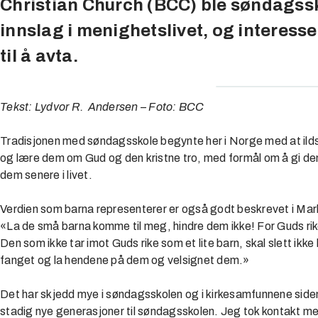
Christian Church (BCC) ble søndagssko
innslag i menighetslivet, og interessen
til å avta.
Tekst: Lydvor R. Andersen – Foto: BCC
Tradisjonen med søndagsskole begynte her i Norge med at ildsj
og lære dem om Gud og den kristne tro, med formål om å gi dem 
dem senere i livet.
Verdien som barna representerer er også godt beskrevet i Mark
«La de små barna komme til meg, hindre dem ikke! For Guds rike h
Den som ikke tar imot Guds rike som et lite barn, skal slett ikk
fanget og la hendene på dem og velsignet dem.»
Det har skjedd mye i søndagsskolen og i kirkesamfunnene side
stadig nye generasjoner til søndagsskolen. Jeg tok kontakt m