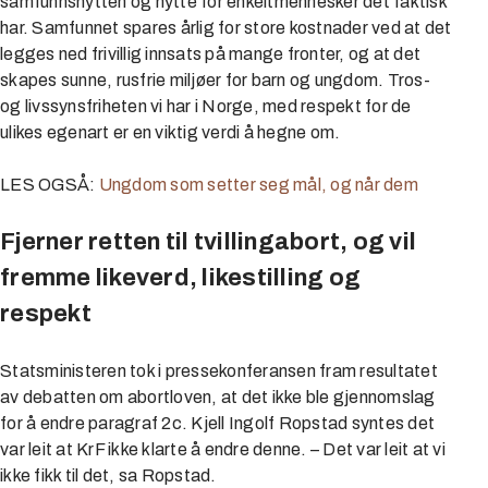
samfunnsnytten og nytte for enkeltmennesker det faktisk
har. Samfunnet spares årlig for store kostnader ved at det
legges ned frivillig innsats på mange fronter, og at det
skapes sunne, rusfrie miljøer for barn og ungdom. Tros-
og livssynsfriheten vi har i Norge, med respekt for de
ulikes egenart er en viktig verdi å hegne om.
LES OGSÅ:
Ungdom som setter seg mål, og når dem
Fjerner retten til tvillingabort, og vil
fremme likeverd, likestilling og
respekt
Statsministeren tok i pressekonferansen fram resultatet
av debatten om abortloven, at det ikke ble gjennomslag
for å endre paragraf 2c. Kjell Ingolf Ropstad syntes det
var leit at KrF ikke klarte å endre denne. – Det var leit at vi
ikke fikk til det, sa Ropstad.