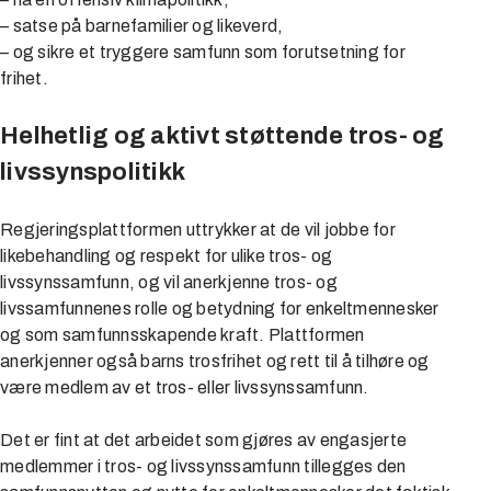
– satse på barnefamilier og likeverd,
– og sikre et tryggere samfunn som forutsetning for
frihet.
Helhetlig og aktivt støttende tros- og
livssynspolitikk
Regjeringsplattformen uttrykker at de vil jobbe for
likebehandling og respekt for ulike tros- og
livssynssamfunn, og vil anerkjenne tros- og
livssamfunnenes rolle og betydning for enkeltmennesker
og som samfunnsskapende kraft. Plattformen
anerkjenner også barns trosfrihet og rett til å tilhøre og
være medlem av et tros- eller livssynssamfunn.
Det er fint at det arbeidet som gjøres av engasjerte
medlemmer i tros- og livssynssamfunn tillegges den