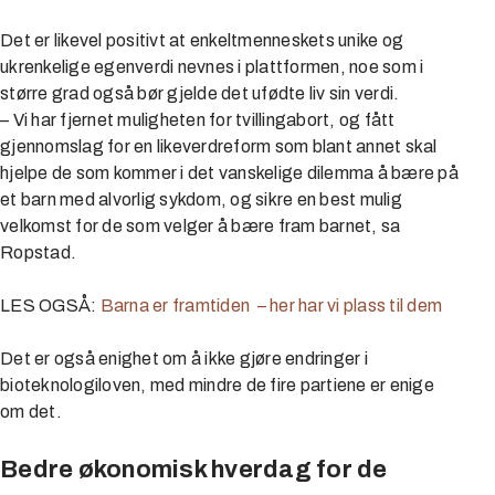
Det er likevel positivt at enkeltmenneskets unike og
ukrenkelige egenverdi nevnes i plattformen, noe som i
større grad også bør gjelde det ufødte liv sin verdi.
– Vi har fjernet muligheten for tvillingabort, og fått
gjennomslag for en likeverdreform som blant annet skal
hjelpe de som kommer i det vanskelige dilemma å bære på
et barn med alvorlig sykdom, og sikre en best mulig
velkomst for de som velger å bære fram barnet, sa
Ropstad.
LES OGSÅ:
Barna er framtiden – her har vi plass til dem
Det er også enighet om å ikke gjøre endringer i
bioteknologiloven, med mindre de fire partiene er enige
om det.
Bedre økonomisk hverdag for de