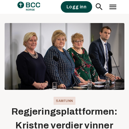
Skip
Logg inn
to
content
SAMFUNN
Regjeringsplattformen:
Kristne verdier vinner