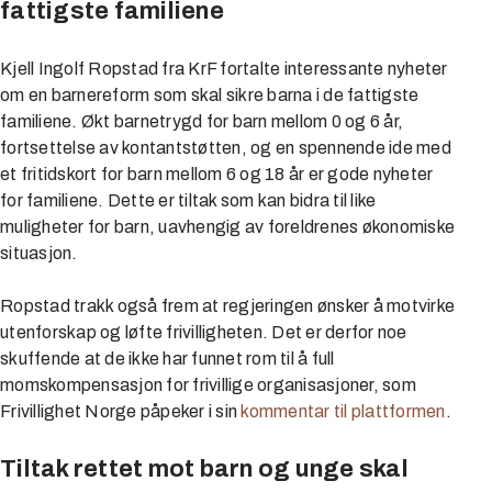
fattigste familiene
Kjell Ingolf Ropstad fra KrF fortalte interessante nyheter
om en barnereform som skal sikre barna i de fattigste
familiene. Økt barnetrygd for barn mellom 0 og 6 år,
fortsettelse av kontantstøtten, og en spennende ide med
et fritidskort for barn mellom 6 og 18 år er gode nyheter
for familiene. Dette er tiltak som kan bidra til like
muligheter for barn, uavhengig av foreldrenes økonomiske
situasjon.
Ropstad trakk også frem at regjeringen ønsker å motvirke
utenforskap og løfte frivilligheten. Det er derfor noe
skuffende at de ikke har funnet rom til å full
momskompensasjon for frivillige organisasjoner, som
Frivillighet Norge påpeker i sin
kommentar til plattformen
.
Tiltak rettet mot barn og unge skal