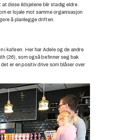
disse ildsjelene blir stadig eldre.
r som er lojale mot samme organisasjon
ligere å planlegge driften.
sen i kafeen. Her har Adele og de andre
udith (26), som også befinner seg bak
t det er en positiv drive som blåser over