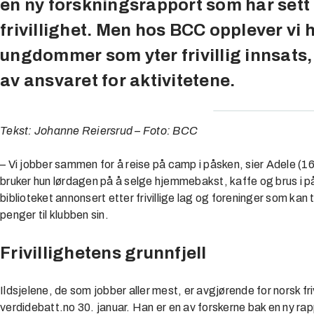
en ny forskningsrapport som har sett
frivillighet. Men hos BCC opplever vi 
ungdommer som yter frivillig innsats,
av ansvaret for aktivitetene.
Tekst: Johanne Reiersrud – Foto: BCC
– Vi jobber sammen for å reise på camp i påsken, sier Adele (
bruker hun lørdagen på å selge hjemmebakst, kaffe og brus i p
biblioteket annonsert etter frivillige lag og foreninger som kan 
penger til klubben sin.
Frivillighetens grunnfjell
Ildsjelene, de som jobber aller mest, er avgjørende for norsk f
verdidebatt.no 30. januar. Han er en av forskerne bak en ny rappor