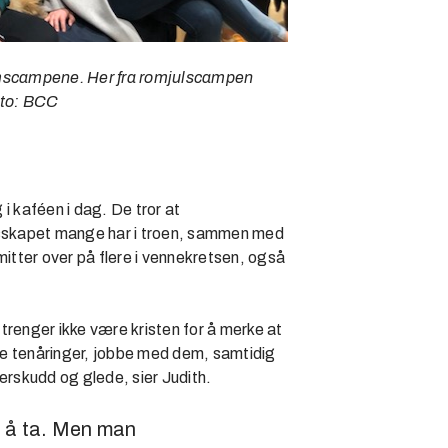
domscampene. Her fra romjulscampen
oto: BCC
i kaféen i dag. De tror at
sskapet mange har i troen, sammen med
tter over på flere i vennekretsen, også
 trenger ikke være kristen for å merke at
re tenåringer, jobbe med dem, samtidig
erskudd og glede, sier Judith.
nn å ta. Men man