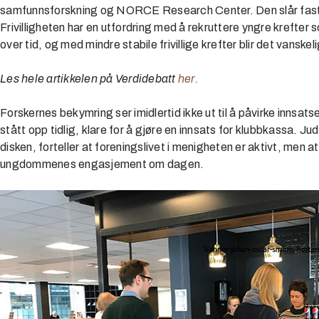
samfunnsforskning og NORCE Research Center. Den slår fast at 
Frivilligheten har en utfordring med å rekruttere yngre krefte
over tid, og med mindre stabile frivillige krefter blir det vanske
Les hele artikkelen på Verdidebatt
her.
Forskernes bekymring ser imidlertid ikke ut til å påvirke innsat
stått opp tidlig, klare for å gjøre en innsats for klubbkassa. J
disken, forteller at foreningslivet i menigheten er aktivt, men a
ungdommenes engasjement om dagen.