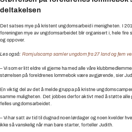
deltakelsen
Det satses mye på kristent ungdomsarbeid i menigheten. I 20
foreningen mye av ungdomsarbeidet blir organisert i, hele fir
og oppover.
Les også:
Romjulscamp samler ungdom fra 27 land og fem ve
– Vi som er litt eldre vil gjerne ha med alle våre klubbmedlemm
størrelsen på foreldrenes lommebok være avgjørende, sier Judi
En viktig del av det å melde gruppa på kristne ungdomscamper o
samme muligheten. Det jobbes derfor aktivt med å støtte alle g
felles ungdomsarbeidet.
– Vi har satt av tid til dugnad noen lørdager og noen kvelder hve
ikke så vanskelig når man bare starter, forteller Judith.