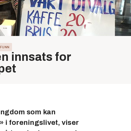
FUNN
 innsats for
pet
e ungdom som kan
» i foreningslivet, viser