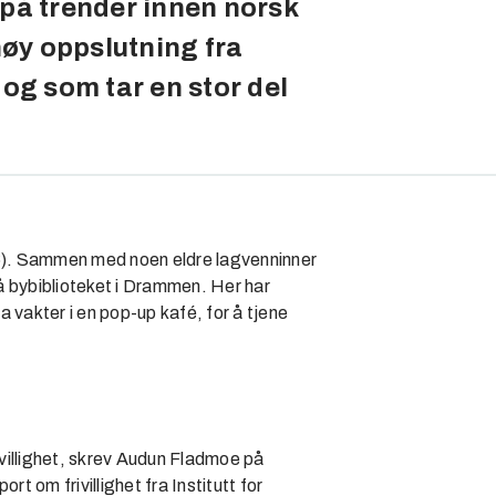
 på trender innen norsk
høy oppslutning fra
 og som tar en stor del
16). Sammen med noen eldre lagvenninner
å bybiblioteket i Drammen. Her har
ta vakter i en pop-up kafé, for å tjene
rivillighet, skrev Audun Fladmoe på
t om frivillighet fra Institutt for