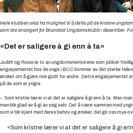
Hele klubben skal ha mulighet til å delta på de kristne ung
som ble arrangert for Brunstad Ungdomsklubb i desember. F
«Det er saligere å gi enn å ta»
Judith og Rosie er to av ungdomsmentorene som jobber frivillig 
engasjementet hos de unge i BCC kommer av det sterke felle
ønsket om å gjøre noe godt for andre. Dette engasjementet smi
på de som er yngre.
– Som kristne lærer vi at det er saligere å gi enn å ta. Men man
man blir glad av å gi av seg selv. Det å være sammen med yng
som vi blir kjent med deres behov og ønsker, det gir oss mye ov
«Som kristne lærer vi at det er saligere å gi e