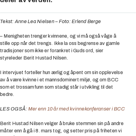
deler av verden.
Tekst: Anne Lea Nielsen – Foto: Erlend Berge
– Menigheten trenger kvinnene, og vi må også våge å
stille opp når det trengs. Ikke la oss begrense av gamle
tradisjoner som ikke er forankret i Guds ord, sier
styreleder Berit Hustad Nilsen.
I intervjuet forteller hun ærlig og åpent om sin opplevelse
av å være kvinne i et mannsdominert miljø, og om BCC
som et trossamfunn som stadig står i utvikling til det
bedre.
LES OGSÅ:
Mer enn 10 år med kvinnekonferanser i BCC
Berit Hustad Nilsen velger å bruke stemmen sin på andre
måter enn å gå i 8. mars tog, og setter pris på friheten vi