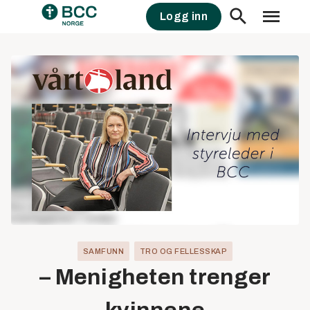
Skip
Logg inn
to
content
SAMFUNN
TRO OG FELLESSKAP
– Menigheten trenger