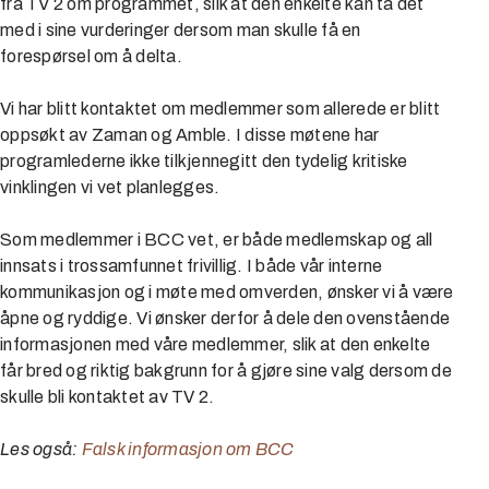
fra TV 2 om programmet, slik at den enkelte kan ta det
med i sine vurderinger dersom man skulle få en
forespørsel om å delta.
Vi har blitt kontaktet om medlemmer som allerede er blitt
oppsøkt av Zaman og Amble. I disse møtene har
programlederne ikke tilkjennegitt den tydelig kritiske
vinklingen vi vet planlegges.
Som medlemmer i BCC vet, er både medlemskap og all
innsats i trossamfunnet frivillig. I både vår interne
kommunikasjon og i møte med omverden, ønsker vi å være
åpne og ryddige. Vi ønsker derfor å dele den ovenstående
informasjonen med våre medlemmer, slik at den enkelte
får bred og riktig bakgrunn for å gjøre sine valg dersom de
skulle bli kontaktet av TV 2.
Les også:
Falsk informasjon om BCC