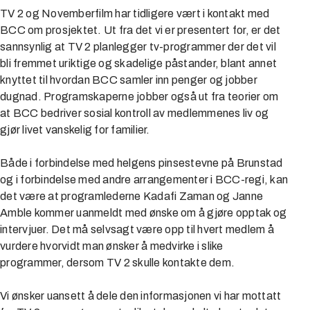
TV 2 og Novemberfilm har tidligere vært i kontakt med
BCC om prosjektet. Ut fra det vi er presentert for, er det
sannsynlig at TV 2 planlegger tv-programmer der det vil
bli fremmet uriktige og skadelige påstander, blant annet
knyttet til hvordan BCC samler inn penger og jobber
dugnad. Programskaperne jobber også ut fra teorier om
at BCC bedriver sosial kontroll av medlemmenes liv og
gjør livet vanskelig for familier.
Både i forbindelse med helgens pinsestevne på Brunstad
og i forbindelse med andre arrangementer i BCC-regi, kan
det være at programlederne Kadafi Zaman og Janne
Amble kommer uanmeldt med ønske om å gjøre opptak og
intervjuer. Det må selvsagt være opp til hvert medlem å
vurdere hvorvidt man ønsker å medvirke i slike
programmer, dersom TV 2 skulle kontakte dem.
Vi ønsker uansett å dele den informasjonen vi har mottatt