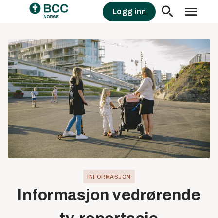
Skip
Logg inn
to
content
INFORMASJON
Informasjon vedrørende