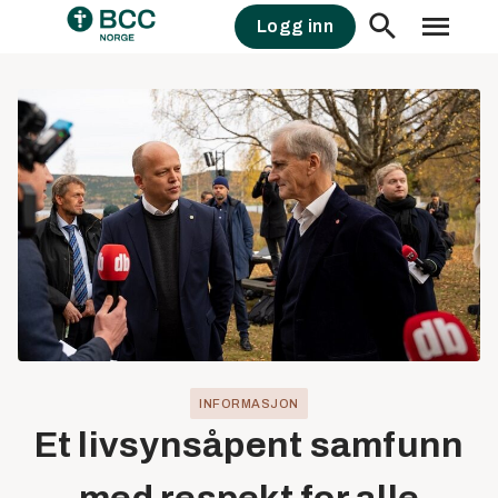
Skip
Logg inn
to
content
INFORMASJON
Et livsynsåpent samfunn