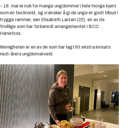
– 16. mai er nok for mange ungdommer i hele Norge kjent
som en festkveld, og vi ønsker å gi de unge et godt tilbud i
trygge rammer, sier Elisabeth Larsen (22), en av de
frivillige som har forberedt arrangementet i BCC
Hønefoss.
Menigheten er en av de som har lagt litt ekstra innsats
ned i årets ungdomskveld.