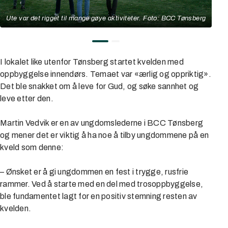
Ute var det rigget til mange gøye aktiviteter. Foto: BCC Tønsberg
I lokalet like utenfor Tønsberg startet kvelden med
oppbyggelse innendørs. Temaet var «ærlig og oppriktig».
Det ble snakket om å leve for Gud, og søke sannhet og
leve etter den.
Martin Vedvik er en av ungdomslederne i BCC Tønsberg
og mener det er viktig å ha noe å tilby ungdommene på en
kveld som denne:
– Ønsket er å gi ungdommen en fest i trygge, rusfrie
rammer. Ved å starte med en del med trosoppbyggelse,
ble fundamentet lagt for en positiv stemning resten av
kvelden.