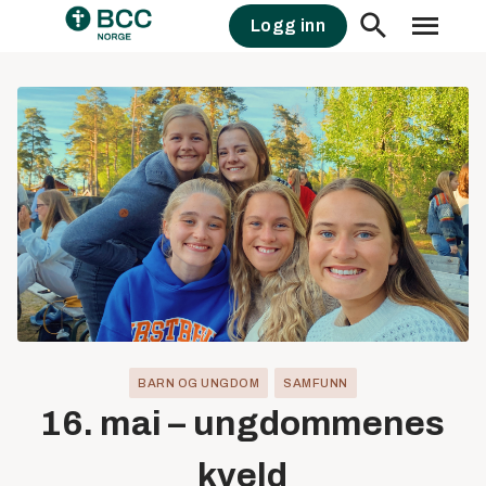
Skip
Logg inn
to
content
BARN OG UNGDOM
SAMFUNN
16. mai – ungdommenes
kveld