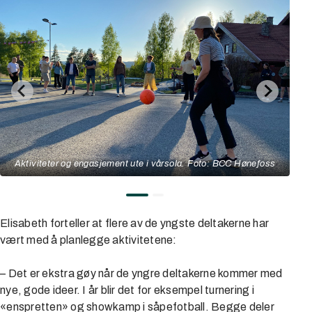
Aktiviteter og engasjement ute i vårsola. Foto: BCC Hønefoss
Elisabeth forteller at flere av de yngste deltakerne har
vært med å planlegge aktivitetene:
– Det er ekstra gøy når de yngre deltakerne kommer med
nye, gode ideer. I år blir det for eksempel turnering i
«enspretten» og showkamp i såpefotball. Begge deler