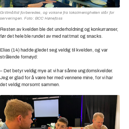
Grillmåltid forberedes, og voksne fra lokalmenigheten står for
serveringen. Foto: BCC Hønefoss
Resten av kvelden ble det underholdning og konkurranser,
før det hele ble rundet av med nattmat og snacks.
Elias (14) hadde gledet seg veldig til kvelden, og var
strålende fornøyd:
– Det betyr veldig mye at vi har sånne ungdomskvelder.
Jeg er glad for å være her med vennene mine, for vi har
det veldig morsomt sammen.