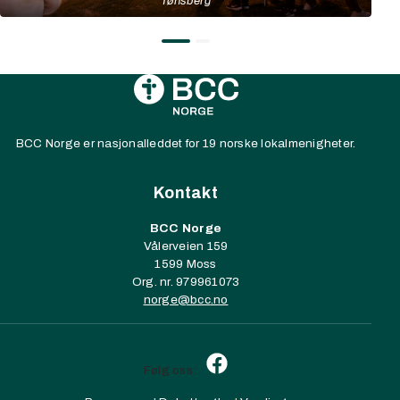
Tønsberg
BCC Norge er nasjonalleddet for 19 norske lokalmenigheter.
Kontakt
BCC Norge
Vålerveien 159
1599 Moss
Org. nr. 979961073
norge@
bcc
.no
Følg oss: