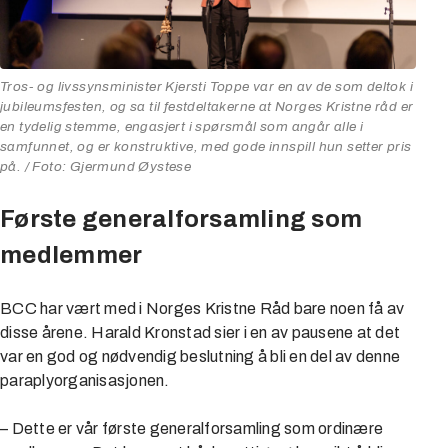
Tros- og livssynsminister Kjersti Toppe var en av de som deltok i
jubileumsfesten, og sa til festdeltakerne at Norges Kristne råd er
en tydelig stemme, engasjert i spørsmål som angår alle i
samfunnet, og er konstruktive, med gode innspill hun setter pris
på.
/ Foto: Gjermund Øystese
Første generalforsamling som
medlemmer
BCC har vært med i Norges Kristne Råd bare noen få av
disse årene. Harald Kronstad sier i en av pausene at det
var en god og nødvendig beslutning å bli en del av denne
paraplyorganisasjonen.
– Dette er vår første generalforsamling som ordinære