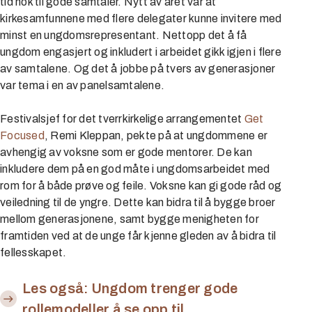
tid nok til gode samtaler. Nytt av året var at
kirkesamfunnene med flere delegater kunne invitere med
minst en ungdomsrepresentant. Nettopp det å få
ungdom engasjert og inkludert i arbeidet gikk igjen i flere
av samtalene. Og det å jobbe på tvers av generasjoner
var tema i en av panelsamtalene.
Festivalsjef for det tverrkirkelige arrangementet
Get
Focused
, Remi Kleppan, pekte på at ungdommene er
avhengig av voksne som er gode mentorer. De kan
inkludere dem på en god måte i ungdomsarbeidet med
rom for å både prøve og feile. Voksne kan gi gode råd og
veiledning til de yngre. Dette kan bidra til å bygge broer
mellom generasjonene, samt bygge menigheten for
framtiden ved at de unge får kjenne gleden av å bidra til
fellesskapet.
Les også: Ungdom trenger gode
rollemodeller å se opp til