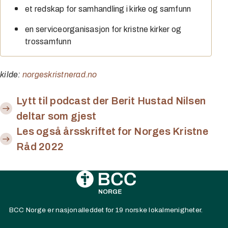
et redskap for samhandling i kirke og samfunn
en serviceorganisasjon for kristne kirker og
trossamfunn
kilde:
norgeskristnerad.no
Lytt til podcast der Berit Hustad Nilsen
deltar som gjest
Les også årsskriftet for Norges Kristne
Råd 2022
BCC Norge er nasjonalleddet for 19 norske lokalmenigheter.