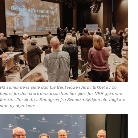
På samlingens siste dag ble Berit Hagen Agøy takket av og
hedret for den store innsatsen hun har gjort for NKR gjennom
flere år. Per Anders Sandgren fra Svenska Kyrkjan ble valgt inn
som ny styreleder.