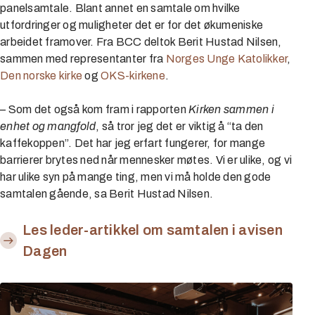
panelsamtale. Blant annet en samtale om hvilke
utfordringer og muligheter det er for det økumeniske
arbeidet framover. Fra BCC deltok Berit Hustad Nilsen,
sammen med representanter fra
Norges Unge Katolikker
,
Den norske kirke
og
OKS-kirkene
.
– Som det også kom fram i rapporten
Kirken sammen i
enhet og mangfold
, så tror jeg det er viktig å “ta den
kaffekoppen”. Det har jeg erfart fungerer, for mange
barrierer brytes ned når mennesker møtes. Vi er ulike, og vi
har ulike syn på mange ting, men vi må holde den gode
samtalen gående, sa Berit Hustad Nilsen.
Les leder-artikkel om samtalen i avisen
Dagen