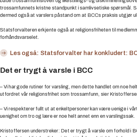
både trossamfunnsloven og likestillings- og diskrimineringsloven,
trossamfunnets kristne standpunkt i samlivsetiske spørsmål. S
dermed også at varslers påstand om at BCCs praksis utgjør ulov
Statsforvalteren erkjente også at religionsfriheten til medlemme
forhåndsvarselet.
Les også: Statsforvalter har konkludert: B
Det er trygt å varsle i BCC
– Vi har gode rutiner for varsling, men dette handlet om noe hel
utfordret vår religionsfrihet som trossamfunn, sier Kristoffers
– Vi respekterer fullt ut at enkeltpersoner kan være uenige i vå
uenighet om tro og lære er noe helt annet enn en varslingssak.
Kristoffersen understreker: Det er trygt å varsle om forhold i 