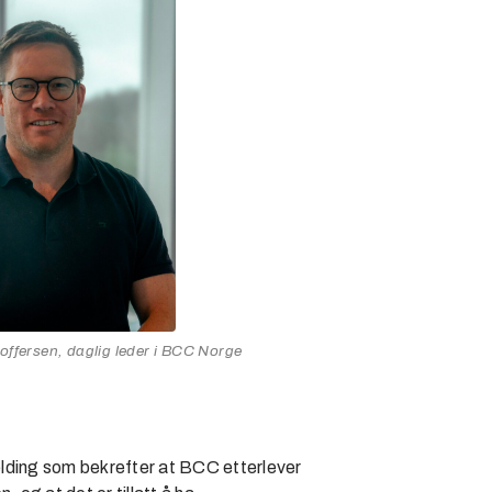
offersen, daglig leder i BCC Norge
melding som bekrefter at BCC etterlever