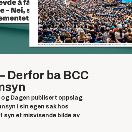
 – Derfor ba BCC
nnsyn
d og Dagen publisert oppslag
nsyn i sin egen sak hos
tt syn et misvisende bilde av