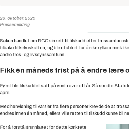
28. oktober, 2025
Pressemelding
Saken handlet om BCC sin rett til tilskudd etter trossamfunnsl
tilbake til kirkeskatten, og ble etablert for å sikre økonomisk 
andre tros- og livssynssamfunn.
Fikk én måneds frist på å endre lære 
Først ble tilskuddet satt på vent i over ett år. Så sendte Stats
april.
Med henvisning til varsler fra flere personer krevde de at tro
endres innen én måned, ellers ville retten til tilskudd kunne bli n
For å forstå grunnlaget for dette konkrete