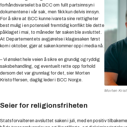
forhåndsvarselet ba BCC om fullt partsinnsyn i
dokumentene i vår sak, men fikk kun delvis innsyn.
For å sikre at BCC kunne ivareta sine rettigheter
best mulig i en potensiell fremtidig konflikt ble dette
påklaget i mai, to måneder før saken ble avsluttet.
At Departementets avgjørelse i klagesaken først
kom i oktober, gjør at saken kommer opp i media nå.
– Vi ønsket hele veien å sikre en grundig og ryddig
saksbehandling, og eventuelt rette opp forhold
dersom det var grunnlag for det, sier Morten
Kristoffersen, daglig leder i BCC Norge.
Morten Krist
Seier for religionsfriheten
Statsforvalteren avsluttet saken i juli, med en positiv tilbake