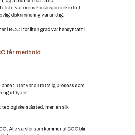
 og at det er tillatt å ha
tatsforvalterens konklusjon bekreftet
lig diskriminering var uriktig.
r i BCC i for liten grad var hensyntatt i
CC får medhold
t annet. Det var en rettslig prosess som
en og utdyper:
rt teologiske ståsted, men en slik
BCC. Alle varsler som kommer til BCC blir