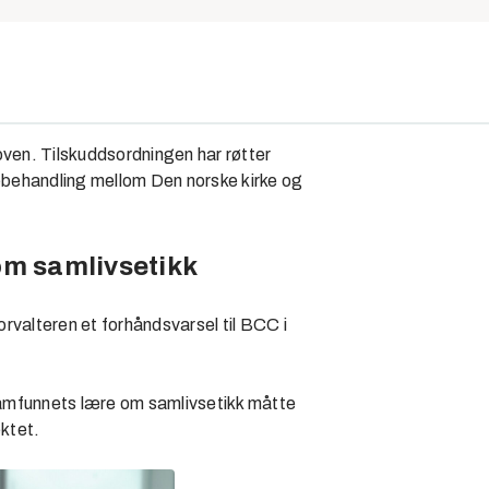
oven. Tilskuddsordningen har røtter
likebehandling mellom Den norske kirke og
om samlivsetikk
forvalteren et forhåndsvarsel til BCC i
ssamfunnets lære om samlivsetikk måtte
ektet.