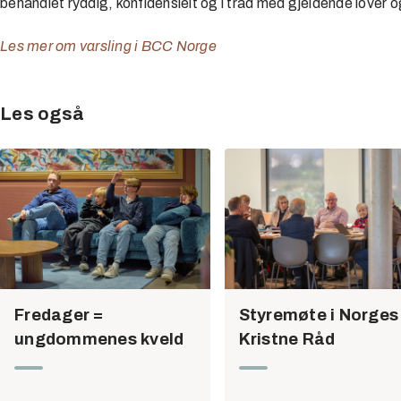
behandlet ryddig, konfidensielt og i tråd med gjeldende lover og
Les mer om varsling i BCC Norge
Les også
Fredager =
Styremøte i Norges
ungdommenes kveld
Kristne Råd