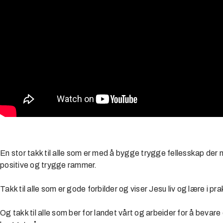
En stor takk til alle som er med å bygge trygge fellesskap der 
positive og trygge rammer.
Takk til alle som er gode forbilder og viser Jesu liv og lære i pra
Og takk til alle som ber for landet vårt og arbeider for å beva