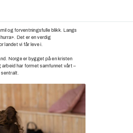
il og forventningsfulle blikk. Langs
«hurra». Det er en verdig
 landet vi får leve i.
land. Norge er bygget på en kristen
g arbeid har formet samfunnet vårt –
 sentralt.