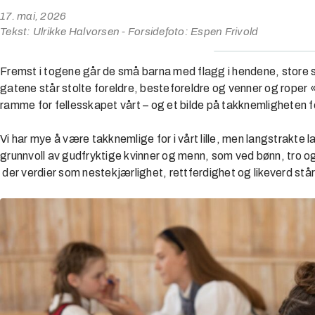
17. mai, 2026
Tekst: Ulrikke Halvorsen - Forsidefoto: Espen Frivold
Fremst i togene går de små barna med flagg i hendene, store sm
gatene står stolte foreldre, besteforeldre og venner og roper 
ramme for fellesskapet vårt – og et bilde på takknemligheten for
Vi har mye å være takknemlige for i vårt lille, men langstrakte 
grunnvoll av gudfryktige kvinner og menn, som ved bønn, tro o
der verdier som nestekjærlighet, rettferdighet og likeverd står