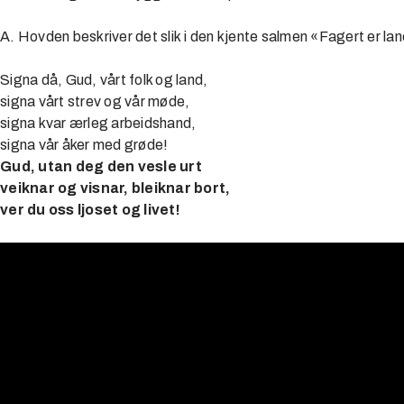
A. Hovden beskriver det slik i den kjente salmen «Fagert er la
Signa då, Gud, vårt folk og land,
signa vårt strev og vår møde,
signa kvar ærleg arbeidshand,
signa vår åker med grøde!
Gud, utan deg den vesle urt
veiknar og visnar, bleiknar bort,
ver du oss ljoset og livet!