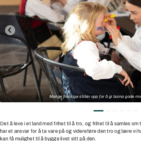
Mange frivillige stiller opp for å gi barna gode 
Det å leve i et land med frihet til å tro, og frihet til å samles om 
har et ansvar for å ta vare på og videreføre den tro og lære vi h
kan få mulighet til å bygge livet sitt på den.