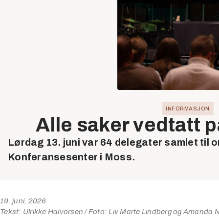
INFORMASJON
Alle saker vedtatt 
Lørdag 13. juni var 64 delegater samlet til 
Konferansesenter i Moss.
19. juni, 2026
Tekst: Ulrikke Halvorsen / Foto: Liv Marte Lindberg og Amanda N