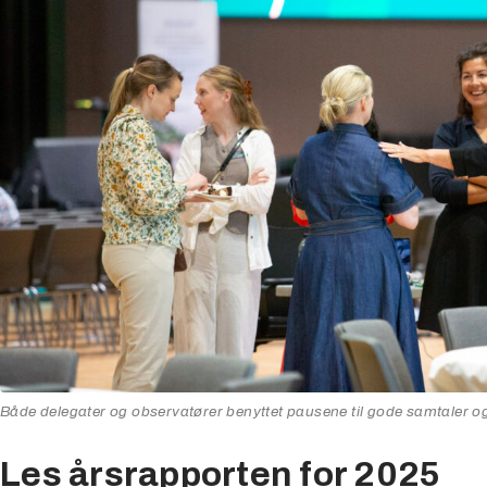
Både delegater og observatører benyttet pausene til gode samtaler og
Les årsrapporten for 2025