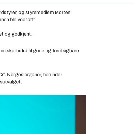
 ordstyrer, og styremedlem Morten
denen ble vedtatt:
let og godkjent.
m skal bidra til gode og forutsigbare
 BCC Norges organer, herunder
gsutvalget.