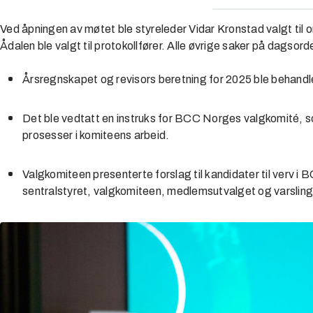
Ved åpningen av møtet ble styreleder Vidar Kronstad valgt til
Ådalen ble valgt til protokollfører. Alle øvrige saker på dagsor
Årsregnskapet og revisors beretning for 2025 ble behand
Det ble vedtatt en instruks for BCC Norges valgkomité, so
prosesser i komiteens arbeid.
Valgkomiteen presenterte forslag til kandidater til verv i
sentralstyret, valgkomiteen, medlemsutvalget og varslin