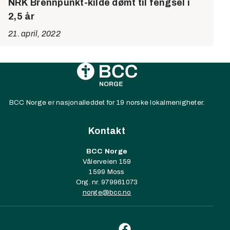
NRK Brennpunkt-kilde dømt til fengsel i
2,5 år
21. april, 2022
BCC Norge er nasjonalleddet for 19 norske lokalmenigheter.
Kontakt
BCC Norge
Vålerveien 159
1599 Moss
Org. nr. 979961073
norge@
bcc
.no