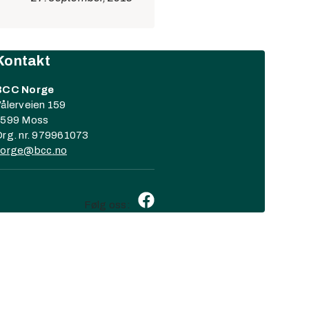
Kontakt
BCC Norge
ålerveien 159
1599 Moss
rg. nr. 979961073
norge@
bcc
.no
Følg oss: