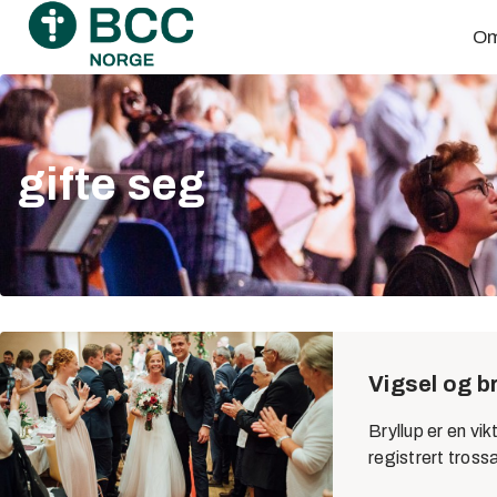
Skip
Om
to
content
gifte seg
Vigsel og b
Bryllup er en vi
registrert tross