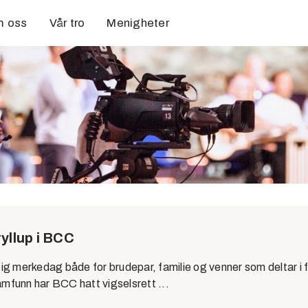
 oss
Vår tro
Menigheter
ryllup i BCC
ktig merkedag både for brudepar, familie og venner som deltar i 
amfunn har BCC hatt vigselsrett ...