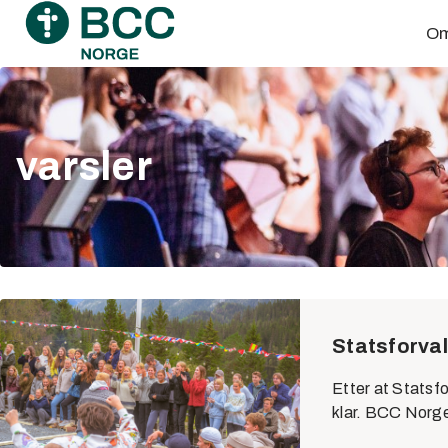
Skip
Om
to
content
varsler
Statsforval
Etter at Statsfo
klar. BCC Norge