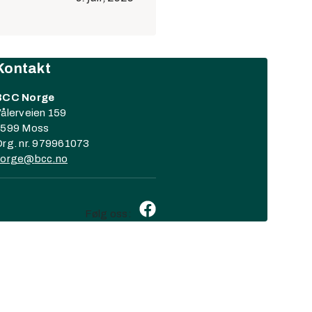
Kontakt
BCC Norge
ålerveien 159
1599 Moss
rg. nr. 979961073
norge@
bcc
.no
Følg oss: