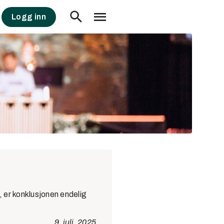
Logg inn
4, er konklusjonen endelig
9. juli, 2025