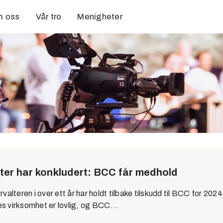
 oss
Vår tro
Menigheter
ter har konkludert: BCC får medhold
rvalteren i over ett år har holdt tilbake tilskudd til BCC for 202
s virksomhet er lovlig, og BCC...