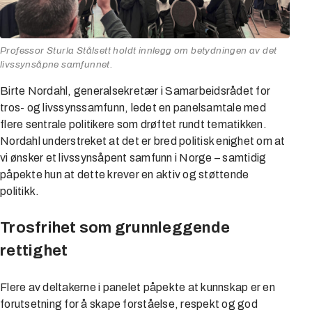
Professor Sturla Stålsett holdt innlegg om betydningen av det
livssynsåpne samfunnet.
Birte Nordahl, generalsekretær i Samarbeidsrådet for
tros- og livssynssamfunn, ledet en panelsamtale med
flere sentrale politikere som drøftet rundt tematikken.
Nordahl understreket at det er bred politisk enighet om at
vi ønsker et livssynsåpent samfunn i Norge – samtidig
påpekte hun at dette krever en aktiv og støttende
politikk.
Trosfrihet som grunnleggende
rettighet
Flere av deltakerne i panelet påpekte at kunnskap er en
forutsetning for å skape forståelse, respekt og god