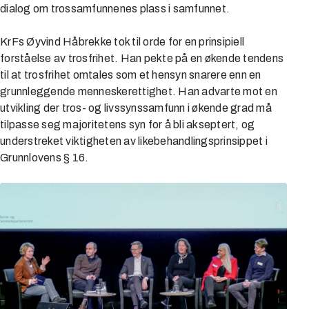
dialog om trossamfunnenes plass i samfunnet.
KrFs Øyvind Håbrekke tok til orde for en prinsipiell
forståelse av trosfrihet. Han pekte på en økende tendens
til at trosfrihet omtales som et hensyn snarere enn en
grunnleggende menneskerettighet. Han advarte mot en
utvikling der tros- og livssynssamfunn i økende grad må
tilpasse seg majoritetens syn for å bli akseptert, og
understreket viktigheten av likebehandlingsprinsippet i
Grunnlovens § 16.