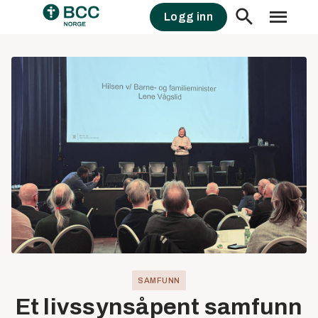
Skip
Logg inn
to
content
SAMFUNN
Et livssynsåpent samfunn