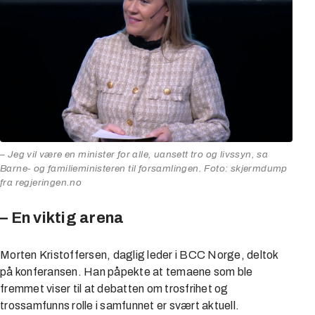
– Jeg vil være en minister for alle, uansett tro og livssyn, sa
Barne- og familieministeren til forsamlingen. Foto: skjermdump
fra regjeringen.no
– En viktig arena
Morten Kristoffersen, daglig leder i BCC Norge, deltok
på konferansen. Han påpekte at temaene som ble
fremmet viser til at debatten om trosfrihet og
trossamfunns rolle i samfunnet er svært aktuell.