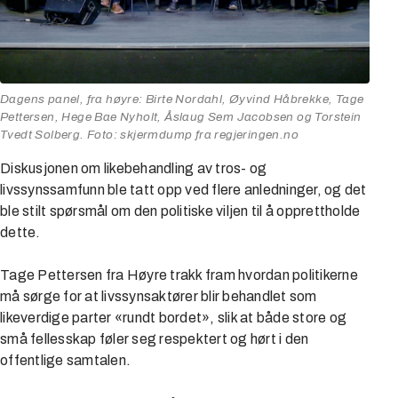
Dagens panel, fra høyre: Birte Nordahl, Øyvind Håbrekke, Tage
Pettersen, Hege Bae Nyholt, Åslaug Sem Jacobsen og Torstein
Tvedt Solberg. Foto: skjermdump fra regjeringen.no
Diskusjonen om likebehandling av tros- og
livssynssamfunn ble tatt opp ved flere anledninger, og det
ble stilt spørsmål om den politiske viljen til å opprettholde
dette.
Tage Pettersen fra Høyre trakk fram hvordan politikerne
må sørge for at livssynsaktører blir behandlet som
likeverdige parter «rundt bordet», slik at både store og
små fellesskap føler seg respektert og hørt i den
offentlige samtalen.